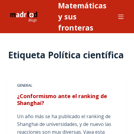
Matemáticas
S
a
y sus
l
fronteras
t
a
r
Etiqueta
Política científica
a
l
c
o
n
GENERAL
t
¿Conformismo ante el ranking de
e
Shanghai?
n
i
Un año más se ha publicado el ranking de
d
Shanghai de universidades, y de nuevo las
o
reacciones son muy diversas. Vaya esta