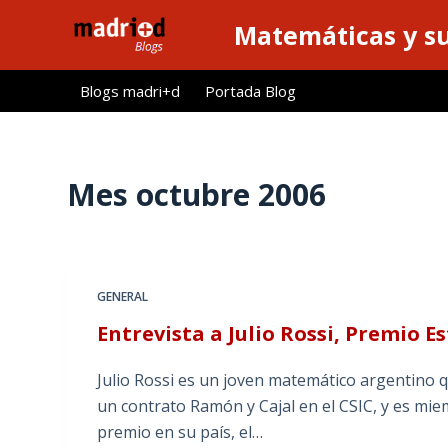
S
Matemáticas y su
a
l
Blogs madri+d
Portada Blog
t
a
r
a
Mes
octubre 2006
l
c
o
n
GENERAL
t
Entrevista a Julio Rossi, Premio E
e
n
Julio Rossi es un joven matemático argentino 
i
un contrato Ramón y Cajal en el CSIC, y es m
d
premio en su país, el…
o