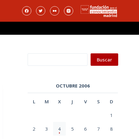
Buscar
Buscar
OCTUBRE 2006
L
M
X
J
V
S
D
1
2
3
4
5
6
7
8