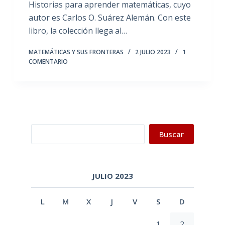
Historias para aprender matemáticas, cuyo
autor es Carlos O. Suárez Alemán. Con este
libro, la colección llega al…
MATEMÁTICAS Y SUS FRONTERAS
2 JULIO 2023
1
COMENTARIO
Buscar
Buscar
JULIO 2023
L
M
X
J
V
S
D
1
2