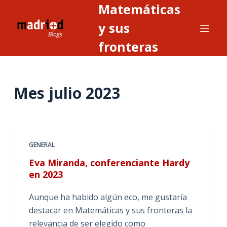
Matemáticas
S
a
y sus
l
fronteras
t
a
r
Mes
julio 2023
a
l
c
o
n
GENERAL
t
Eva Miranda, conferenciante Hardy
e
en 2023
n
i
Aunque ha habido algún eco, me gustaría
d
destacar en Matemáticas y sus fronteras la
o
relevancia de ser elegido como