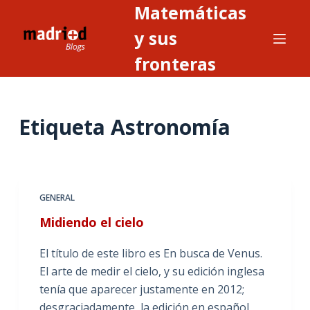
Matemáticas
S
a
y sus
l
fronteras
t
a
r
Etiqueta
Astronomía
a
l
c
o
n
GENERAL
t
Midiendo el cielo
e
n
El título de este libro es En busca de Venus.
i
El arte de medir el cielo, y su edición inglesa
d
tenía que aparecer justamente en 2012;
o
desgraciadamente, la edición en español