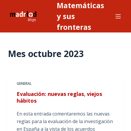
Matemáticas
S
a
y sus
l
fronteras
t
a
r
Mes
octubre 2023
a
l
c
o
n
GENERAL
t
Evaluación: nuevas reglas, viejos
e
hábitos
n
i
En esta entrada comentaremos las nuevas
d
reglas para la evaluación de la investigación
o
en España a la vista de los acuerdos