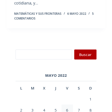
cotidiana, y…
MATEMÁTICAS Y SUS FRONTERAS
6 MAYO 2022
5
COMENTARIOS
Buscar
Buscar
MAYO 2022
L
M
X
J
V
S
D
1
2
3
4
5
6
7
8