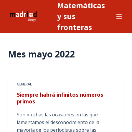
Matemáticas
S
a
y sus
l
fronteras
t
a
r
Mes
mayo 2022
a
l
c
o
n
GENERAL
t
Siempre habrá infinitos números
e
primos
n
i
Son muchas las ocasiones en las que
d
lamentamos el desconocimiento de la
o
mayoría de los periodistas sobre las