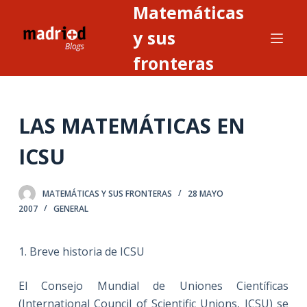
Matemáticas
S
a
y sus
l
fronteras
t
a
r
LAS MATEMÁTICAS EN
a
l
ICSU
c
o
n
MATEMÁTICAS Y SUS FRONTERAS
28 MAYO
2007
GENERAL
t
e
n
1. Breve historia de ICSU
i
d
El Consejo Mundial de Uniones Científicas
o
(International Council of Scientific Unions, ICSU) se