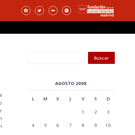
Buscar
Buscar
AGOSTO 2008
a
L
M
X
J
V
S
D
o
r
1
2
3
n
4
5
6
7
8
9
10
n