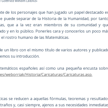
 Gottfried Wilhelm Leibniz»
nte de los personajes que han jugado un papel destacado e
 se puede separar de la Historia de la Humanidad, por tanto
cas, que a la vez eran miembros de su comunidad y qu
ado y en lo público. Ponerles cara y conocerlos un poco má
ar el rostro humano de las Matemáticas.
e un libro con el mismo título de varios autores y publicad
gemos su introducción.
matemáticos españoles así como una pequeña encusta sobr
.es/weborriak/Historia/Caricaturas/Caricaturas.asp.
icas se reducen a aquellas fórmulas, teoremas y resultado
traños y, casi siempre, ajenos a sus necesidades inmediatas