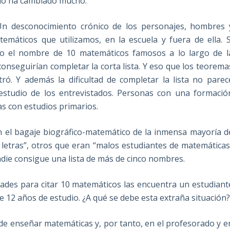
n no ha cambiado mucho.
n desconocimiento crónico de los personajes, hombres 
emáticos que utilizamos, en la escuela y fuera de ella. S
do el nombre de 10 matemáticos famosos a lo largo de l
nseguirían completar la corta lista. Y eso que los teorema
ó. Y además la dificultad de completar la lista no parec
 estudio de los entrevistados. Personas con una formació
s con estudios primarios.
n el bagaje biográfico-matemático de la inmensa mayoría d
 letras”, otros que eran “malos estudiantes de matemáticas
adie consigue una lista de más de cinco nombres.
ltades para citar 10 matemáticos las encuentra un estudiant
de 12 años de estudio. ¿A qué se debe esta extraña situación
 de enseñar matemáticas y, por tanto, en el profesorado y e