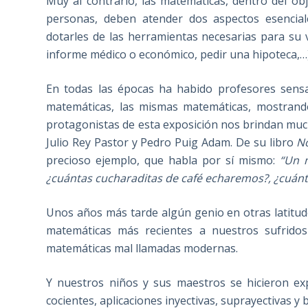
Muy al contrario, las matemáticas, dentro del ob
personas, deben atender dos aspectos esencia
dotarles de las herramientas necesarias para su 
informe médico o económico, pedir una hipoteca,…)
En todas las épocas ha habido profesores sens
matemáticas, las mismas matemáticas, mostrando
protagonistas de esta exposición nos brindan much
Julio Rey Pastor y Pedro Puig Adam. De su libro
No
precioso ejemplo, que habla por sí mismo:
“Un 
¿cuántas cucharaditas de café echaremos?, ¿cuánt
Unos años más tarde algún genio en otras latitud
matemáticas más recientes a nuestros sufridos
matemáticas mal llamadas modernas.
Y nuestros niños y sus maestros se hicieron exp
cocientes, aplicaciones inyectivas, suprayectivas y 