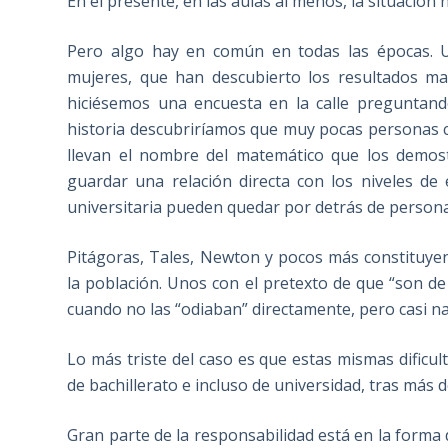
En el presente, en las aulas al menos, la situació
Pero algo hay en común en todas las épocas. U
mujeres, que han descubierto los resultados mat
hiciésemos una encuesta en la calle preguntan
historia descubriríamos que muy pocas personas co
llevan el nombre del matemático que los demostr
guardar una relación directa con los niveles de
universitaria pueden quedar por detrás de persona
Pitágoras, Tales, Newton y pocos más constituye
la población. Unos con el pretexto de que “son de
cuando no las “odiaban” directamente, pero casi n
Lo más triste del caso es que estas mismas dificu
de bachillerato e incluso de universidad, tras más 
Gran parte de la responsabilidad está en la forma