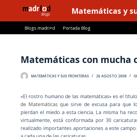
S
Matemáticas y su
a
l
Blogs madri+d
Portada Blog
t
a
r
a
Matemáticas con mucha 
l
c
MATEMÁTICAS Y SUS FRONTERAS
26 AGOSTO 2008
G
o
n
t
«El rostro humano de las matemáticas» es el títul
e
de Matemáticas
que sirve de excusa para que los
n
pierdan el miedo a esta ciencia. La misma ha rec
i
virtualmente, está conformada por 30 caricatu
d
realizado importantes aportaciones a este campo
o
a cada una de las caricaturas.