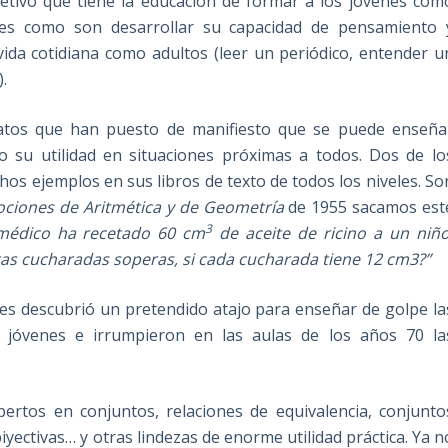
jetivo que tiene la educación de formar a los jóvenes com
les como son desarrollar su capacidad de pensamiento 
vida cotidiana como adultos (leer un periódico, entender u
.
atos que han puesto de manifiesto que se puede enseña
 su utilidad en situaciones próximas a todos. Dos de lo
os ejemplos en sus libros de texto de todos los niveles. So
ciones de Aritmética y de Geometría
de 1955 sacamos est
3
médico ha recetado 60 cm
de aceite de ricino a un niño
as cucharadas soperas, si cada cucharada tiene 12 cm3?”
es descubrió un pretendido atajo para enseñar de golpe la
 jóvenes e irrumpieron en las aulas de los años 70 la
ertos en conjuntos, relaciones de equivalencia, conjunto
biyectivas… y otras lindezas de enorme utilidad práctica. Ya n