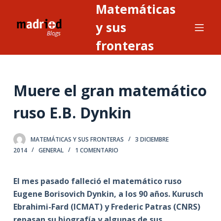
Matemáticas
S
a
y sus
l
fronteras
t
a
r
Muere el gran matemático
a
l
ruso E.B. Dynkin
c
o
n
MATEMÁTICAS Y SUS FRONTERAS
3 DICIEMBRE
2014
GENERAL
1 COMENTARIO
t
e
n
El mes pasado falleció el matemático ruso
i
Eugene Borisovich Dynkin, a los 90 años. Kurusch
d
Ebrahimi-Fard (ICMAT) y Frederic Patras (CNRS)
o
repasan su biografía y algunas de sus