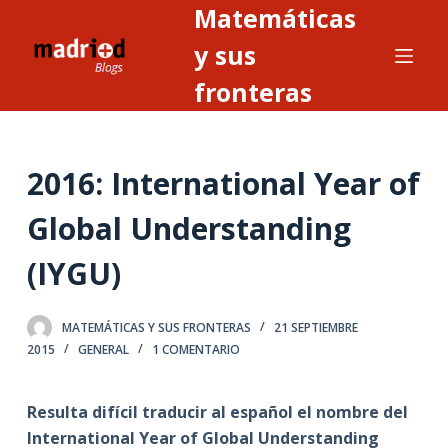
Matemáticas
S
a
y sus
l
fronteras
t
a
r
2016: International Year of
a
l
Global Understanding
c
o
(IYGU)
n
t
MATEMÁTICAS Y SUS FRONTERAS
21 SEPTIEMBRE
e
2015
GENERAL
1 COMENTARIO
n
i
Resulta difícil traducir al español el nombre del
d
International Year of Global Understanding
o