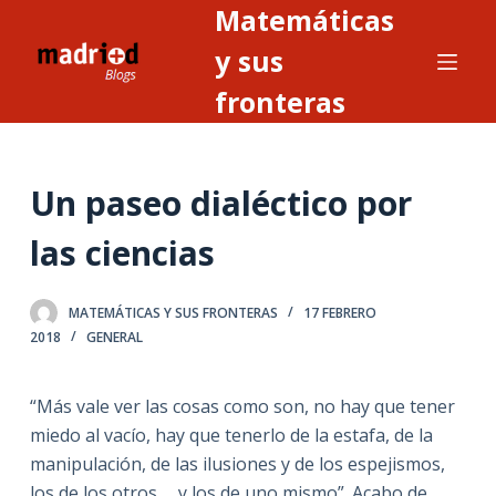
Matemáticas
S
a
y sus
l
fronteras
t
a
r
Un paseo dialéctico por
a
l
las ciencias
c
o
n
MATEMÁTICAS Y SUS FRONTERAS
17 FEBRERO
2018
GENERAL
t
e
n
“Más vale ver las cosas como son, no hay que tener
i
miedo al vacío, hay que tenerlo de la estafa, de la
d
manipulación, de las ilusiones y de los espejismos,
o
los de los otros…, y los de uno mismo”. Acabo de