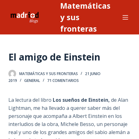
Matemáticas
S
a
y sus
l
fronteras
t
a
r
El amigo de Einstein
a
l
c
MATEMÁTICAS Y SUS FRONTERAS
21 JUNIO
o
2019
GENERAL
71 COMENTARIOS
n
t
La lectura del libro
Los sueños de Einstein,
de Alan
e
Lightman, me ha llevado a querer saber más del
n
personaje que acompaña a Albert Einstein en los
i
interludios de la obra, Michele Besso, un personaje
d
real y uno de los grandes amigos del sabio alemán a
o