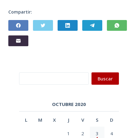
Compartir:
Buscar
Buscar
OCTUBRE 2020
L
M
X
J
V
S
D
1
2
3
4