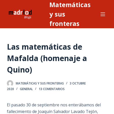
Matemáticas
S
a
y sus
l
fronteras
t
a
r
Las matemáticas de
a
l
Mafalda (homenaje a
c
o
Quino)
n
t
MATEMÁTICAS Y SUS FRONTERAS
3 OCTUBRE
e
2020
GENERAL
13 COMENTARIOS
n
i
El pasado 30 de septiembre nos enterábamos del
d
fallecimiento de Joaquín Salvador Lavado Tejón,
o