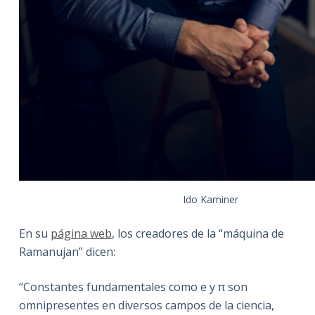
Ido Kaminer
En su
página web
, los creadores de la “máquina de
Ramanujan” dicen:
“Constantes fundamentales como e y π son
omnipresentes en diversos campos de la ciencia,