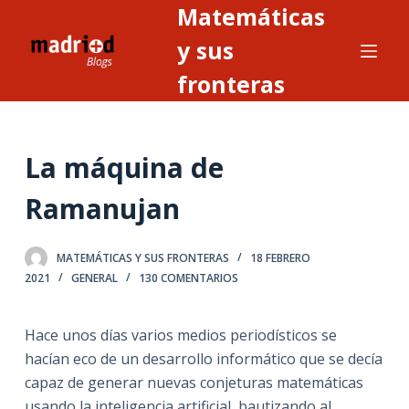
Matemáticas
S
a
y sus
l
fronteras
t
a
r
La máquina de
a
l
Ramanujan
c
o
n
MATEMÁTICAS Y SUS FRONTERAS
18 FEBRERO
2021
GENERAL
130 COMENTARIOS
t
e
n
Hace unos días varios medios periodísticos se
i
hacían eco de un desarrollo informático que se decía
d
capaz de generar nuevas conjeturas matemáticas
o
usando la inteligencia artificial, bautizando al