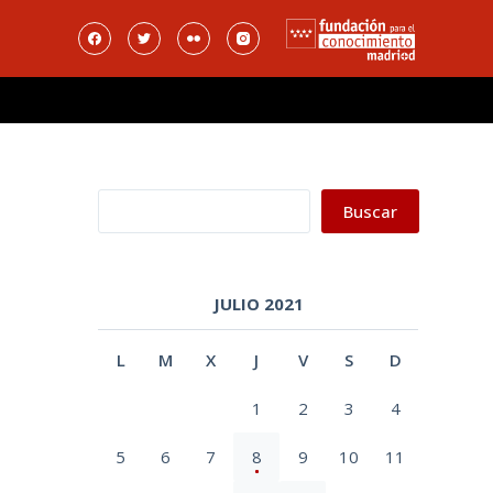
Buscar
Buscar
JULIO 2021
L
M
X
J
V
S
D
1
2
3
4
5
6
7
8
9
10
11