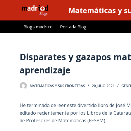
S
Matemáticas y su
a
l
Blogs madri+d
Portada Blog
t
a
r
a
Disparates y gazapos ma
l
aprendizaje
c
o
n
MATEMÁTICAS Y SUS FRONTERAS
20 JULIO 2021
GENE
t
e
He terminado de leer este divertido libro de José
n
editado recientemente por los Libros de la Catara
i
de Profesores de Matemáticas (FESPM).
d
o