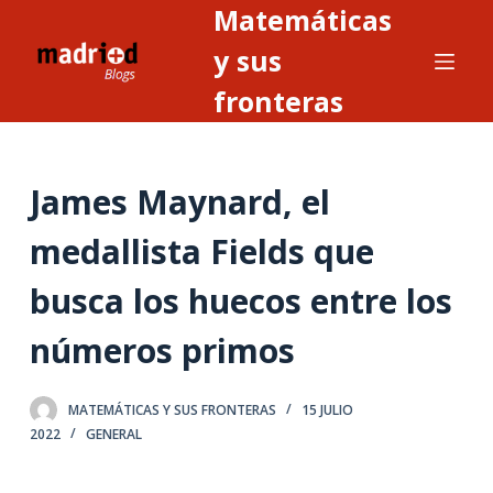
Matemáticas
S
a
y sus
l
fronteras
t
a
r
James Maynard, el
a
l
medallista Fields que
c
o
busca los huecos entre los
n
t
números primos
e
n
MATEMÁTICAS Y SUS FRONTERAS
15 JULIO
i
2022
GENERAL
d
o