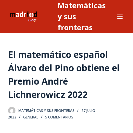
Matemáticas
S
a
y sus
l
fronteras
t
a
r
El matemático español
a
l
Álvaro del Pino obtiene el
c
o
Premio André
n
t
Lichnerowicz 2022
e
n
MATEMÁTICAS Y SUS FRONTERAS
27 JULIO
i
2022
GENERAL
5 COMENTARIOS
d
o