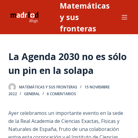
Matemáticas
S
a
y sus
l
fronteras
t
a
r
La Agenda 2030 no es sólo
a
l
un pin en la solapa
c
o
n
MATEMÁTICAS Y SUS FRONTERAS
15 NOVIEMBRE
2022
GENERAL
6 COMENTARIOS
t
e
n
Ayer celebramos un importante evento en la sede
i
de la Real Academia de Ciencias Exactas, Físicas y
d
Naturales de España, fruto de una colaboración
o
entre esta corporación y el Instituto de Ciencias