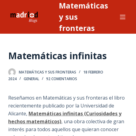
Matemáticas
S
a
y sus
l
fronteras
t
a
r
Matemáticas infinitas
a
l
c
MATEMÁTICAS Y SUS FRONTERAS
18 FEBRERO
o
2024
GENERAL
92 COMENTARIOS
n
t
Reseñamos en Matemáticas y sus fronteras el libro
e
recientemente publicado por la Universidad de
n
Alicante,
Matemáticas infinitas (Curiosidades y
i
hechos matemáticos)
, una obra colectiva de gran
d
interés para todos aquellos que quieran conocer
o