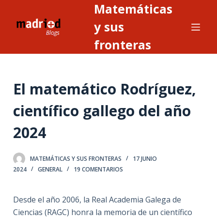
Matemáticas
S
a
y sus
l
fronteras
t
a
r
El matemático Rodríguez,
a
l
científico gallego del año
c
o
2024
n
t
MATEMÁTICAS Y SUS FRONTERAS
17 JUNIO
e
2024
GENERAL
19 COMENTARIOS
n
i
Desde el año 2006, la Real Academia Galega de
d
Ciencias (RAGC) honra la memoria de un científico
o