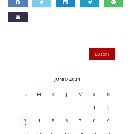
Buscar
Buscar
JUNIO 2024
L
M
X
J
V
S
D
1
2
3
4
5
6
7
8
9
10
11
12
13
14
15
16