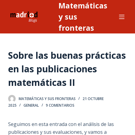
Matemáticas
S
a
y sus
l
fronteras
t
a
r
Sobre las buenas prácticas
a
l
en las publicaciones
c
o
matemáticas II
n
t
MATEMÁTICAS Y SUS FRONTERAS
21 OCTUBRE
e
2025
GENERAL
9 COMENTARIOS
n
i
Seguimos en esta entrada con el análisis de las
d
publicaciones y sus evaluaciones, y vamos a
o