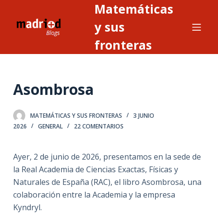
Matemáticas
S
a
y sus
l
fronteras
t
a
r
Asombrosa
a
l
c
MATEMÁTICAS Y SUS FRONTERAS
3 JUNIO
o
2026
GENERAL
22 COMENTARIOS
n
t
Ayer, 2 de junio de 2026, presentamos en la sede de
e
la Real Academia de Ciencias Exactas, Físicas y
n
Naturales de España (RAC), el libro Asombrosa, una
i
colaboración entre la Academia y la empresa
d
Kyndryl.
o