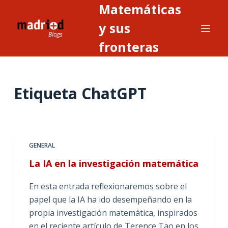
Matemáticas
S
a
y sus
l
fronteras
t
a
r
Etiqueta
ChatGPT
a
l
c
o
n
GENERAL
t
La IA en la investigación matemática
e
n
En esta entrada reflexionaremos sobre el
i
papel que la IA ha ido desempeñando en la
d
propia investigación matemática, inspirados
o
en el reciente artículo de Terence Tao en los