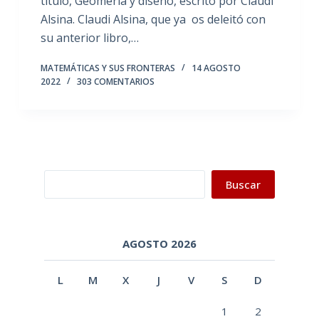
título, Geomería y diseño, escrito por Claudi
Alsina. Claudi Alsina, que ya os deleitó con
su anterior libro,…
MATEMÁTICAS Y SUS FRONTERAS
14 AGOSTO
2022
303 COMENTARIOS
Buscar
Buscar
AGOSTO 2026
L
M
X
J
V
S
D
1
2