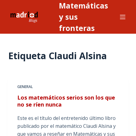
Matemáticas
S
a
y sus
l
fronteras
t
a
r
Etiqueta
Claudi Alsina
a
l
c
o
n
GENERAL
t
Los matemáticos serios son los que
e
no se ríen nunca
n
i
Este es el título del entretenido último libro
d
publicado por el matemático Claudi Alsina y
o
que vamos a reseñar en Matemáticas y sus