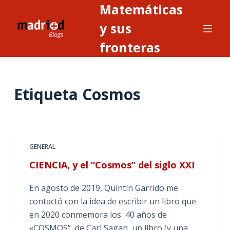
Matemáticas
S
a
y sus
l
fronteras
t
a
r
Etiqueta
Cosmos
a
l
c
o
n
GENERAL
t
CIENCIA, y el “Cosmos” del siglo XXI
e
n
En agosto de 2019, Quintín Garrido me
i
contactó con la idea de escribir un libro que
d
en 2020 conmemora los 40 años de
o
«COSMOS”, de Carl Sagan, un libro (y una