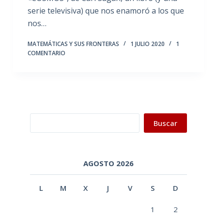
serie televisiva) que nos enamoró a los que
nos…
MATEMÁTICAS Y SUS FRONTERAS
1 JULIO 2020
1
COMENTARIO
Buscar
Buscar
AGOSTO 2026
L
M
X
J
V
S
D
1
2