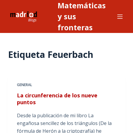
Matemáticas
S
a
y sus
l
fronteras
t
a
r
Etiqueta
Feuerbach
a
l
c
o
n
GENERAL
t
La circunferencia de los nueve
e
puntos
n
i
Desde la publicación de mi libro La
d
engañosa sencillez de los triángulos (De la
o
fórmula de Herón a la criptografía) he