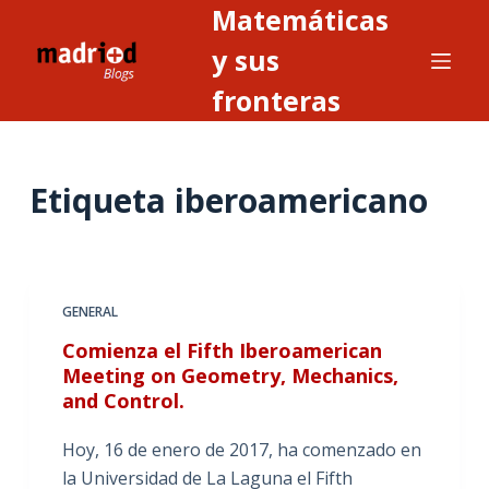
Matemáticas
S
a
y sus
l
fronteras
t
a
r
Etiqueta
iberoamericano
a
l
c
o
n
GENERAL
t
Comienza el Fifth Iberoamerican
e
Meeting on Geometry, Mechanics,
n
and Control.
i
Hoy, 16 de enero de 2017, ha comenzado en
d
la Universidad de La Laguna el Fifth
o