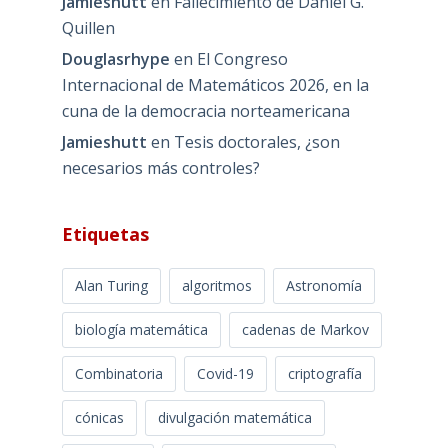
Jamieshutt
en
Fallecimiento de Daniel G.
Quillen
Douglasrhype
en
El Congreso
Internacional de Matemáticos 2026, en la
cuna de la democracia norteamericana
Jamieshutt
en
Tesis doctorales, ¿son
necesarios más controles?
Etiquetas
Alan Turing
algoritmos
Astronomía
biología matemática
cadenas de Markov
Combinatoria
Covid-19
criptografía
cónicas
divulgación matemática