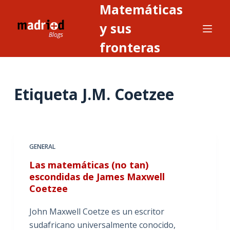
Matemáticas
S
a
y sus
l
fronteras
t
a
r
Etiqueta
J.M. Coetzee
a
l
c
o
n
GENERAL
t
Las matemáticas (no tan)
e
escondidas de James Maxwell
n
Coetzee
i
John Maxwell Coetze es un escritor
d
sudafricano universalmente conocido,
o