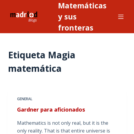
Matemáticas
S
a
y sus
l
fronteras
t
a
r
Etiqueta
Magia
a
l
matemática
c
o
n
t
GENERAL
e
n
Gardner para aficionados
i
Mathematics is not only real, but it is the
d
only reality. That is that entire universe is
o