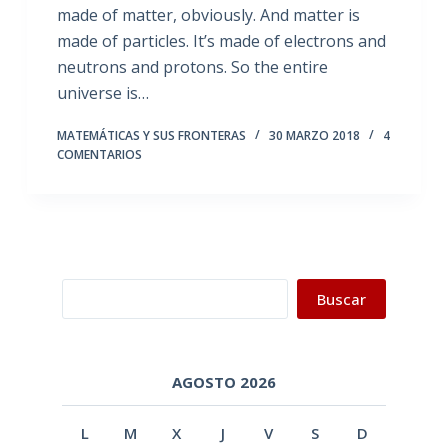
made of matter, obviously. And matter is
made of particles. It’s made of electrons and
neutrons and protons. So the entire
universe is…
MATEMÁTICAS Y SUS FRONTERAS
30 MARZO 2018
4
COMENTARIOS
Buscar
Buscar
AGOSTO 2026
L
M
X
J
V
S
D