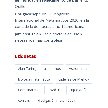
Jamieshutt
en
Fallecimiento de Daniel G.
Quillen
Douglasrhype
en
El Congreso
Internacional de Matemáticos 2026, en la
cuna de la democracia norteamericana
Jamieshutt
en
Tesis doctorales, ¿son
necesarios más controles?
Etiquetas
Alan Turing
algoritmos
Astronomía
biología matemática
cadenas de Markov
Combinatoria
Covid-19
criptografía
cónicas
divulgación matemática