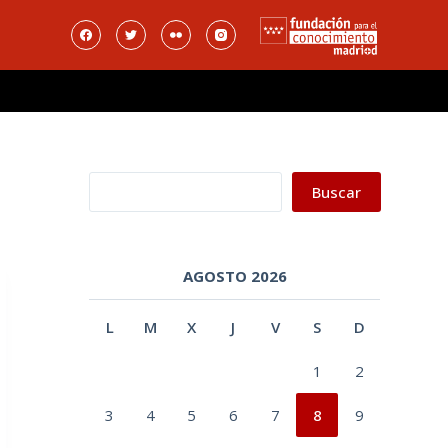
Buscar
Buscar
AGOSTO 2026
L
M
X
J
V
S
D
1
2
3
4
5
6
7
8
9