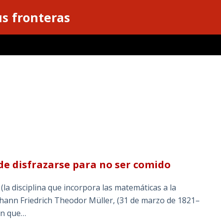
s fronteras
de disfrazarse para no ser comido
la disciplina que incorpora las matemáticas a la
ohann Friedrich Theodor Müller, (31 de marzo de 1821–
án que…