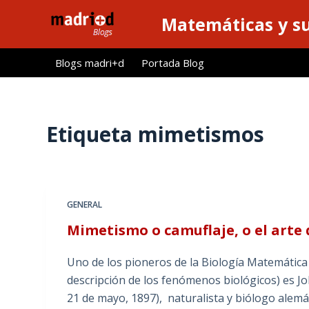
S
Matemáticas y su
a
l
Blogs madri+d
Portada Blog
t
a
r
a
Etiqueta
mimetismos
l
c
o
n
GENERAL
t
Mimetismo o camuflaje, o el arte 
e
n
Uno de los pioneros de la Biología Matemática (
i
descripción de los fenómenos biológicos) es J
d
21 de mayo, 1897), naturalista y biólogo alem
o