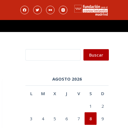
Buscar
Buscar
AGOSTO 2026
L
M
X
J
V
S
D
1
2
3
4
5
6
7
8
9