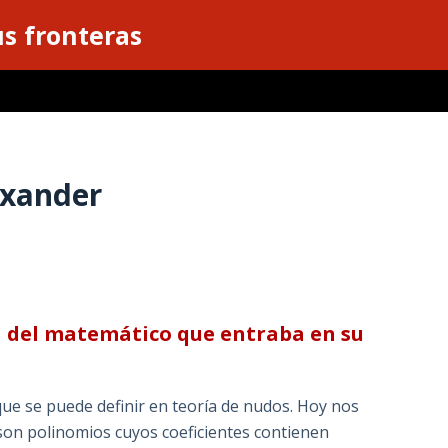
s fronteras
exander
ia del matemático que entraba en su
que se puede definir en teoría de nudos. Hoy nos
son polinomios cuyos coeficientes contienen