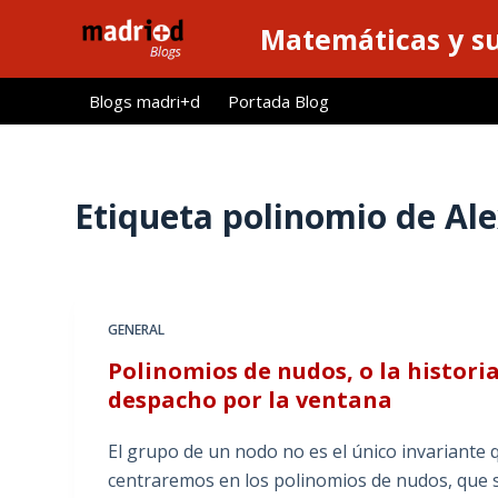
S
Matemáticas y su
a
l
Blogs madri+d
Portada Blog
t
a
r
a
Etiqueta
polinomio de Al
l
c
o
n
GENERAL
t
Polinomios de nudos, o la histor
e
despacho por la ventana
n
i
El grupo de un nodo no es el único invariante 
d
centraremos en los polinomios de nudos, que 
o