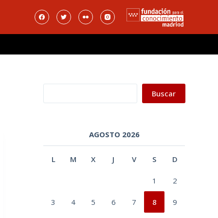
Buscar
Buscar
AGOSTO 2026
L
M
X
J
V
S
D
1
2
3
4
5
6
7
8
9