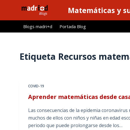
S
Matemáticas y su
a
l
Blogs madri+d
Portada Blog
t
a
r
a
Etiqueta
Recursos matemá
l
c
o
n
COVID-19
t
Aprender matemáticas desde casa
e
n
Las consecuencias de la epidemia coronavirus
i
muchos de ellos con niños y niñas en edad esc
d
periodo que puede prolongarse desde los…
o