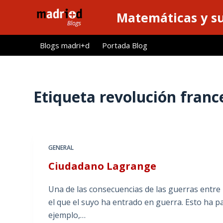
S
Matemáticas y su
a
l
Blogs madri+d
Portada Blog
t
a
r
a
Etiqueta
revolución franc
l
c
o
n
GENERAL
t
Ciudadano Lagrange
e
n
Una de las consecuencias de las guerras entre p
i
el que el suyo ha entrado en guerra. Esto ha p
d
ejemplo,…
o