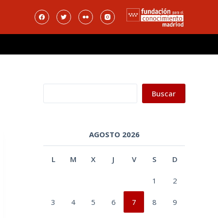
Buscar
Buscar
AGOSTO 2026
L
M
X
J
V
S
D
1
2
3
4
5
6
7
8
9