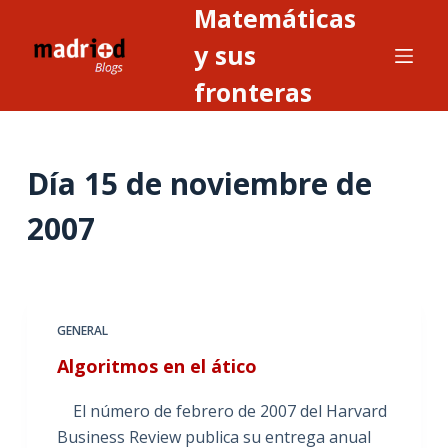
Matemáticas
S
a
y sus
l
fronteras
t
a
r
Día
15 de noviembre de
a
l
2007
c
o
n
t
GENERAL
e
n
Algoritmos en el ático
i
El número de febrero de 2007 del Harvard
d
Business Review publica su entrega anual
o