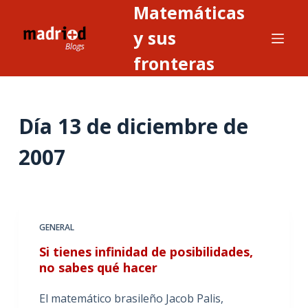
Matemáticas
S
a
y sus
l
fronteras
t
a
r
Día
13 de diciembre de
a
l
2007
c
o
n
t
GENERAL
e
n
Si tienes infinidad de posibilidades,
i
no sabes qué hacer
d
El matemático brasileño Jacob Palis,
o