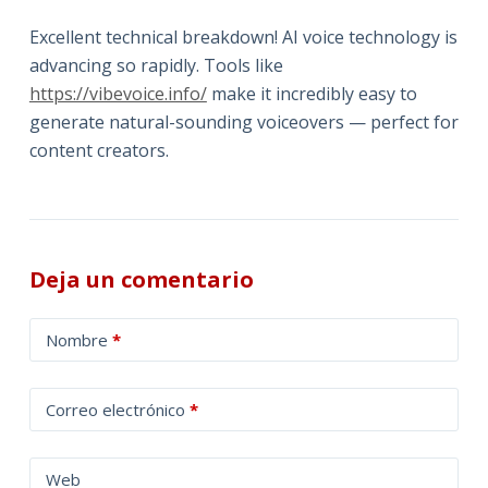
Excellent technical breakdown! AI voice technology is
advancing so rapidly. Tools like
https://vibevoice.info/
make it incredibly easy to
generate natural-sounding voiceovers — perfect for
content creators.
Deja un comentario
A
Nombre
*
l
t
Correo electrónico
*
e
r
n
Web