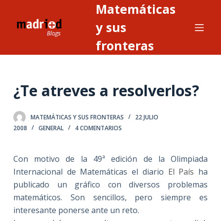
Matemáticas
S
a
y sus
l
fronteras
t
a
r
¿Te atreves a resolverlos?
a
l
c
MATEMÁTICAS Y SUS FRONTERAS
22 JULIO
o
2008
GENERAL
4 COMENTARIOS
n
t
Con motivo de la 49ª edición de la Olimpiada
e
Internacional de Matemáticas el diario
El País
ha
n
publicado un gráfico con diversos problemas
i
matemáticos. Son sencillos, pero siempre es
d
interesante ponerse ante un reto.
o