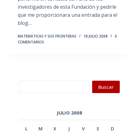
investigadores de esta Fundación y pedirle
que me proporcionara una entrada para el
blog…
MATEMÁTICAS Y SUS FRONTERAS
18 JULIO 2008
6
COMENTARIOS
Buscar
Buscar
JULIO 2008
L
M
X
J
V
S
D