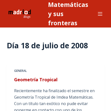
Matemáticas
S
a
y sus
l
fronteras
t
a
r
Día
18 de julio de 2008
a
l
c
o
n
GENERAL
t
Geometría Tropical
e
n
Recientemente ha finalizado el semestre en
i
Geometría Tropical de Imdea Matemáticas.
d
Con un título tan exótico no pude evitar
o
ponerme en contacto con uno de los