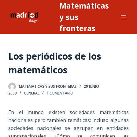
Matemáticas
S
a
y sus
l
fronteras
t
a
r
Los periódicos de los
a
l
matemáticos
c
o
n
MATEMÁTICAS Y SUS FRONTERAS
29 JUNIO
2009
GENERAL
1 COMENTARIO
t
e
n
En el mundo existen sociedades matemáticas
i
nacionales pero también temáticas; incluso algunas
d
sociedades nacionales se agrupan en entidades
o
supranacionales. ¿Cómo se comunican las