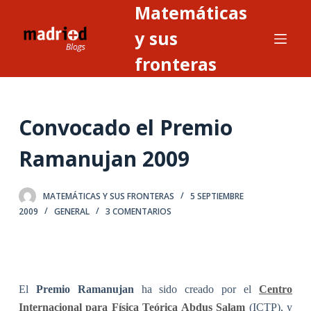
Matemáticas
S
a
y sus
l
fronteras
t
a
r
Convocado el Premio
a
l
Ramanujan 2009
c
o
n
MATEMÁTICAS Y SUS FRONTERAS
5 SEPTIEMBRE
2009
GENERAL
3 COMENTARIOS
t
e
n
i
d
El
Premio Ramanujan
ha sido creado por el
Centro
o
Internacional para Física Teórica Abdus Salam
(ICTP), y