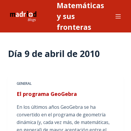
Matemáticas
S
a
y sus
l
fronteras
t
a
r
Día
9 de abril de 2010
a
l
c
o
n
GENERAL
t
El programa GeoGebra
e
n
En los últimos años GeoGebra se ha
i
convertido en el programa de geometría
d
dinámica (y, cada vez más, de matemáticas,
o
en general) de mayor aceptación entre el