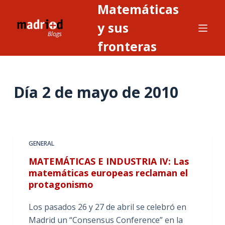
Matemáticas
S
a
y sus
l
fronteras
t
a
r
Día
2 de mayo de 2010
a
l
c
o
n
GENERAL
t
MATEMÁTICAS E INDUSTRIA IV: Las
e
matemáticas europeas reclaman el
n
protagonismo
i
Los pasados 26 y 27 de abril se celebró en
d
Madrid un “Consensus Conference” en la
o