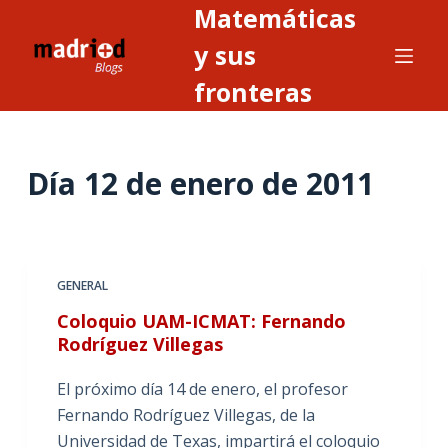
Matemáticas
S
a
y sus
l
fronteras
t
a
r
Día
12 de enero de 2011
a
l
c
o
n
GENERAL
t
Coloquio UAM-ICMAT: Fernando
e
Rodríguez Villegas
n
i
El próximo día 14 de enero, el profesor
d
Fernando Rodríguez Villegas, de la
o
Universidad de Texas, impartirá el coloquio