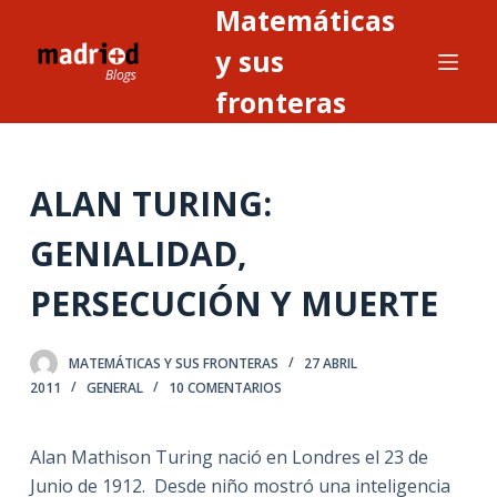
Matemáticas
S
a
y sus
l
fronteras
t
a
r
ALAN TURING:
a
l
GENIALIDAD,
c
o
PERSECUCIÓN Y MUERTE
n
t
MATEMÁTICAS Y SUS FRONTERAS
27 ABRIL
e
2011
GENERAL
10 COMENTARIOS
n
i
Alan Mathison Turing nació en Londres el 23 de
d
Junio de 1912. Desde niño mostró una inteligencia
o