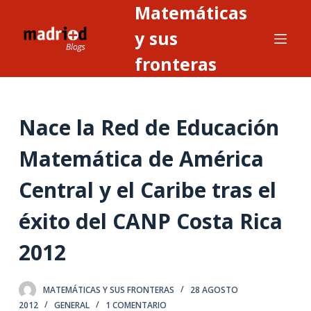
Matemáticas
S
a
y sus
l
fronteras
t
a
r
Nace la Red de Educación
a
l
Matemática de América
c
o
Central y el Caribe tras el
n
t
éxito del CANP Costa Rica
e
2012
n
i
d
MATEMÁTICAS Y SUS FRONTERAS
28 AGOSTO
o
2012
GENERAL
1 COMENTARIO