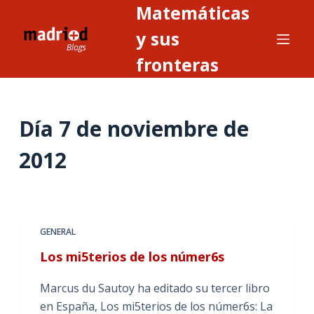
Matemáticas
S
a
y sus
l
fronteras
t
a
r
Día
7 de noviembre de
a
l
2012
c
o
n
t
GENERAL
e
n
Los mi5terios de los númer6s
i
Marcus du Sautoy ha editado su tercer libro
d
en España, Los mi5terios de los númer6s: La
o