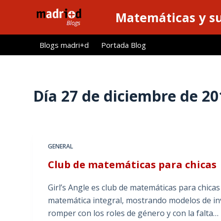
S
Matemáticas y su
a
l
Blogs madri+d
Portada Blog
t
a
r
a
Día
27 de diciembre de 20
l
c
o
n
GENERAL
t
Club de matemáticas para chicas
e
n
Girl’s Angle es club de matemáticas para chica
i
matemática integral, mostrando modelos de in
d
romper con los roles de género y con la falta…
o