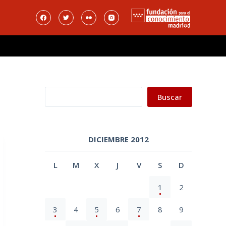
Buscar
Buscar
DICIEMBRE 2012
L
M
X
J
V
S
D
1
2
3
4
5
6
7
8
9