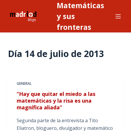
Matemáticas
S
a
y sus
l
fronteras
t
a
r
Día
14 de julio de 2013
a
l
c
o
n
GENERAL
t
“Hay que quitar el miedo a las
e
matemáticas y la risa es una
n
magnífica aliada”
i
Segunda parte de la entrevista a Tito
d
Eliatron, bloguero, divulgador y matemático
o