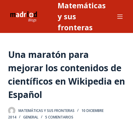
Matemáticas
S
a
y sus
l
fronteras
t
a
r
Una maratón para
a
l
mejorar los contenidos de
c
o
científicos en Wikipedia en
n
t
Español
e
n
MATEMÁTICAS Y SUS FRONTERAS
10 DICIEMBRE
i
2014
GENERAL
5 COMENTARIOS
d
o