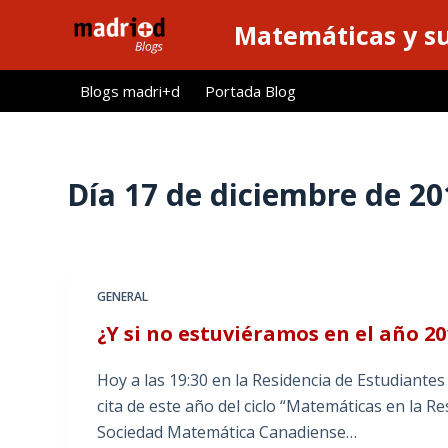
S
Matemáticas y su
a
l
Blogs madri+d
Portada Blog
t
a
r
a
Día
17 de diciembre de 20
l
c
o
n
GENERAL
t
¿Y si no estuviéramos en el año 20
e
n
Hoy a las 19:30 en la Residencia de Estudiantes
i
cita de este año del ciclo “Matemáticas en la Res
d
Sociedad Matemática Canadiense…
o