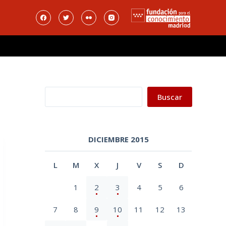
Buscar
Buscar
DICIEMBRE 2015
L
M
X
J
V
S
D
1
2
3
4
5
6
7
8
9
10
11
12
13