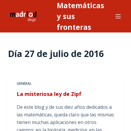
Matemáticas
S
a
y sus
l
fronteras
t
a
r
Día
27 de julio de 2016
a
l
c
o
n
GENERAL
t
La misteriosa ley de Zipf
e
n
De este blog y de sus diez años dedicados a
i
las matemáticas, queda claro que las mismas
d
tienen muchas aplicaciones en otros
o
campos: en la biología, medicina, en las