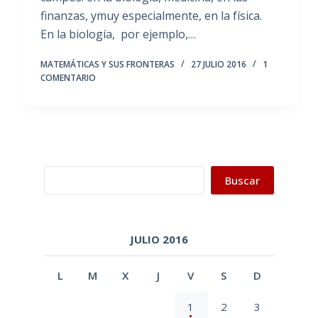
finanzas, ymuy especialmente, en la física.
En la biología, por ejemplo,…
MATEMÁTICAS Y SUS FRONTERAS
27 JULIO 2016
1
COMENTARIO
Buscar
Buscar
JULIO 2016
L
M
X
J
V
S
D
1
2
3